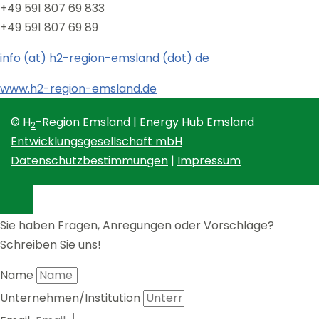
+49 591 807 69 833
+49 591 807 69 89
info (at) h2-region-emsland (dot) de
www.h2-region-emsland.de
© H
-Region Emsland
|
Energy Hub Emsland
2
Entwicklungsgesellschaft mbH
Datenschutzbestimmungen
|
Impressum
Sie haben Fragen, Anregungen oder Vorschläge?
Schreiben Sie uns!
Name
Unternehmen/Institution