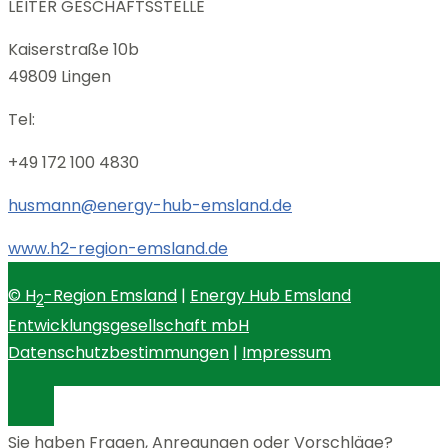
LEITER GESCHÄFTSSTELLE
Kaiserstraße 10b
49809 Lingen
Tel:
+49 172 100 4830
husmann@energy-hub-emsland.de
www.h2-region-emsland.de
© H
-Region Emsland
|
Energy Hub Emsland
2
Entwicklungsgesellschaft mbH
Datenschutzbestimmungen
|
Impressum
Sie haben Fragen, Anregungen oder Vorschläge?