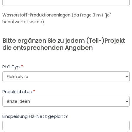
Wasserstoff-Produktionsanlagen
(da Frage 3 mit "ja"
beantwortet wurde)
Bitte ergänzen Sie zu jedem (Teil-)Projekt
die entsprechenden Angaben
PtG Typ
*
PtG
Projektstatus
*
Typ
Projektstatus
Einspeisung H2-Netz geplant?