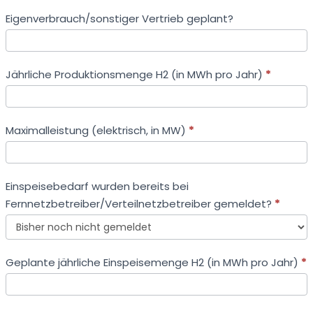
Eigenverbrauch/sonstiger Vertrieb geplant?
Jährliche Produktionsmenge H2 (in MWh pro Jahr)
*
Maximalleistung (elektrisch, in MW)
*
Einspeisebedarf wurden bereits bei
Fernnetzbetreiber/Verteilnetzbetreiber gemeldet?
*
Einspeisebedarf
Geplante jährliche Einspeisemenge H2 (in MWh pro Jahr)
*
wurden
bereits
bei